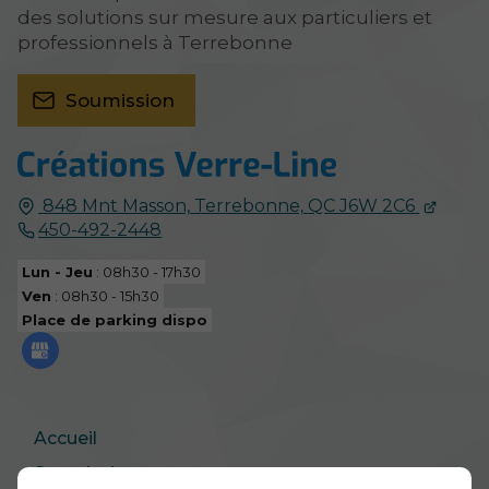
des solutions sur mesure aux particuliers et
professionnels à Terrebonne
Soumission
848 Mnt Masson,
Terrebonne,
QC J6W 2C6
450-492-2448
Lun - Jeu
: 08h30 - 17h30
Ven
: 08h30 - 15h30
Place de parking dispo
Accueil
Soumission