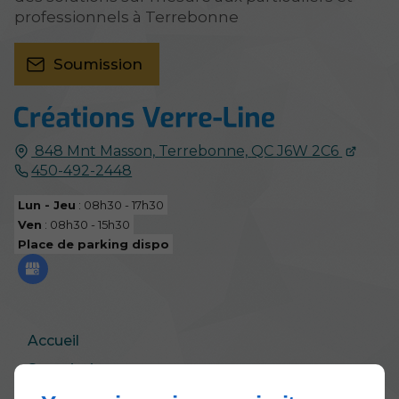
professionnels à Terrebonne
Soumission
848 Mnt Masson,
Terrebonne,
QC J6W 2C6
450-492-2448
Lun - Jeu
: 08h30 - 17h30
Ven
: 08h30 - 15h30
Place de parking dispo
Accueil
Soumission
Politique de confidentialité