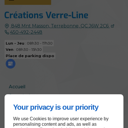
848 Mnt Masson,
Terrebonne,
QC J6W 2C6
450-492-2448
Lun - Jeu
: 08h30 - 17h30
Ven
: 08h30 - 15h30
Place de parking dispo
Accueil
Soumission
Politique de confidentialité
Your privacy is our priority
Plan du site
We use Cookies to improve user experience by
personalising content and ads, as well as